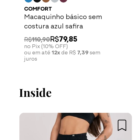
COMFORT
Macaquinho básico sem
costura azul safira
R$
79,85
R$
110,90
no Pix (10% OFF)
ou em até
12x
de R$
7,39
sem
juros
Inside