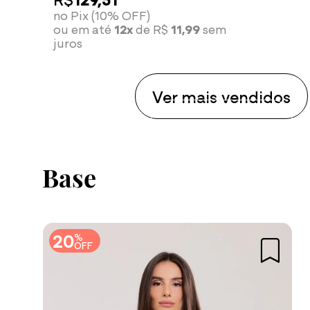
no Pix (10% OFF)
ou em até
12x
de R$
11,99
sem
juros
Ver mais vendidos
Compre agora
Base
20
%
OFF