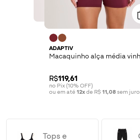
ADAPTIV
Macaquinho alça média vin
R$
85,41
bordô
no Pix (10% OFF)
ou em até
12x
de R$
7,91
sem juros
R$
119,61
no Pix (10% OFF)
ou em até
12x
de R$
11,08
sem juro
Tops e