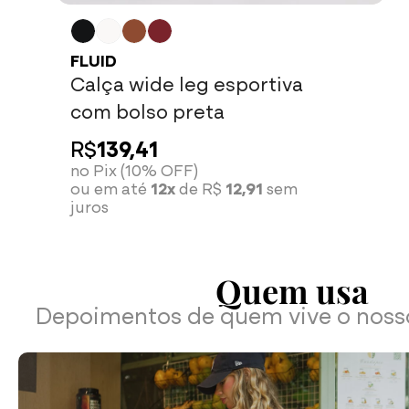
FLUID
Calça wide leg esportiva
com bolso preta
R$
139,41
no Pix (10% OFF)
ou em até
12x
de R$
12,91
sem
juros
Quem usa
Depoimentos de quem vive o nos