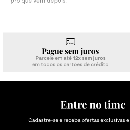
pro que vem depois."
os
Desconto no
juros
10% off
nas compras 
rédito
Entre no time
Cadastre-se e receba ofertas exclusivas 