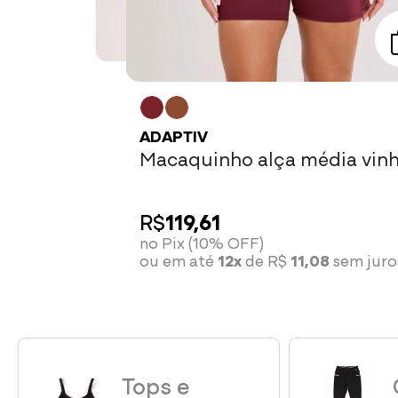
ADAPTIV
Macaquinho alça média vin
R$
85,41
bordô
no Pix (10% OFF)
ou em até
12x
de R$
7,91
sem juros
R$
119,61
no Pix (10% OFF)
ou em até
12x
de R$
11,08
sem juro
Tops e