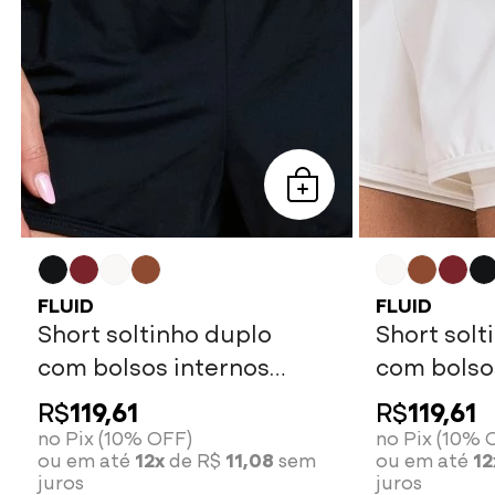
FLUID
FLUID
Short soltinho duplo
Short solt
com bolsos internos
com bolsos
preto
white
R$
119,61
R$
119,61
no Pix (10% OFF)
no Pix (10% 
ou em até
12x
de R$
11,08
sem
ou em até
12
juros
juros