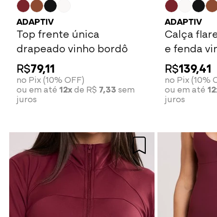
ADAPTIV
ADAPTIV
Top frente única
Calça flar
drapeado vinho bordô
e fenda v
R$
79,11
R$
139,41
no Pix (10% OFF)
no Pix (10% 
ou em até
12x
de R$
7,33
sem
ou em até
12
juros
juros