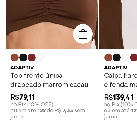
ADAPTIV
ADAPTIV
Top frente única
Calça flar
drapeado marrom cacau
e fenda m
R$
79,11
R$
139,41
no Pix (10% OFF)
no Pix (10% 
ou em até
12x
de R$
7,33
sem
ou em até
12
juros
juros