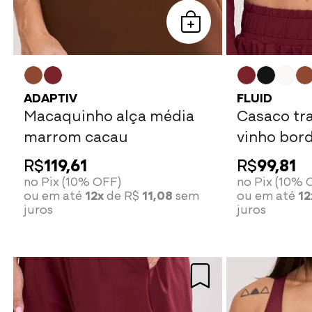
ADAPTIV
FLUID
Macaquinho alça média
Casaco tr
marrom cacau
vinho bor
R$
119,61
R$
99,81
no Pix (10% OFF)
no Pix (10% 
ou em até
12x
de R$
11,08
sem
ou em até
12
juros
juros