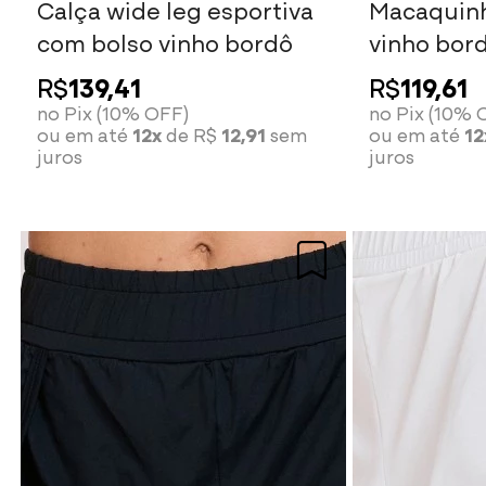
Calça wide leg esportiva
Macaquinh
com bolso vinho bordô
vinho bor
R$
139,41
R$
119,61
no Pix (10% OFF)
no Pix (10% 
ou em até
12x
de R$
12,91
sem
ou em até
12
juros
juros