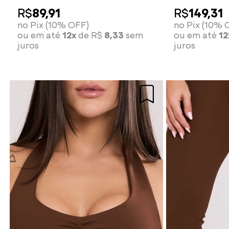
white
R$
89,91
R$
149,31
no Pix (10% OFF)
no Pix (10% 
ou em até
12x
de R$
8,33
sem
ou em até
12
juros
juros