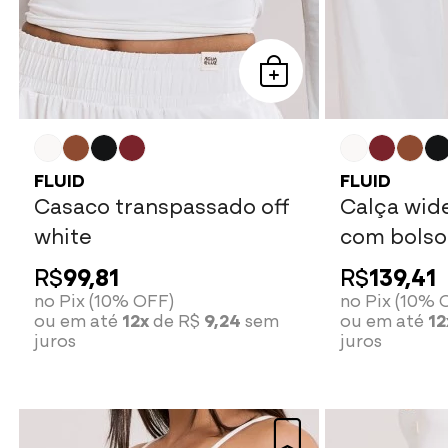
FLUID
FLUID
Casaco transpassado off
Calça wide
white
com bolso 
R$
99,81
R$
139,41
no Pix (10% OFF)
no Pix (10% 
ou em até
12x
de R$
9,24
sem
ou em até
12
juros
juros