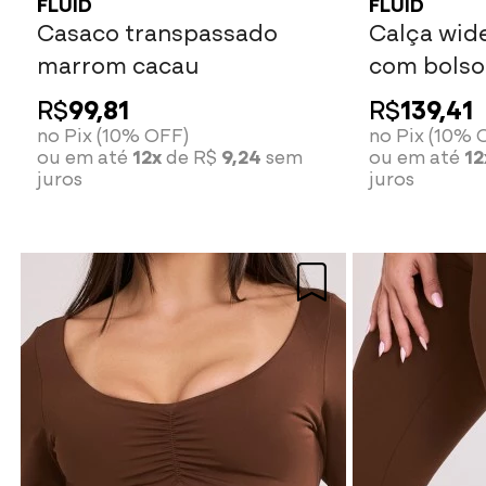
FLUID
FLUID
Casaco transpassado
Calça wide
marrom cacau
com bols
cacau
R$
99,81
R$
139,41
no Pix (10% OFF)
no Pix (10% 
ou em até
12x
de R$
9,24
sem
ou em até
12
juros
juros