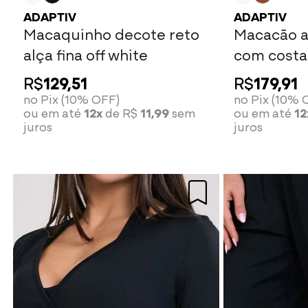
ADAPTIV
ADAPTIV
Macaquinho decote reto
Macacão a
alça fina off white
com costa
off white
R$
129,51
R$
179,91
no Pix (10% OFF)
no Pix (10% 
ou em até
12x
de R$
11,99
sem
ou em até
12
juros
juros