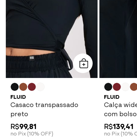
FLUID
FLUID
Casaco transpassado
Calça wide
preto
com bolso
R$
99,81
R$
139,41
no Pix (10% OFF)
no Pix (10% 