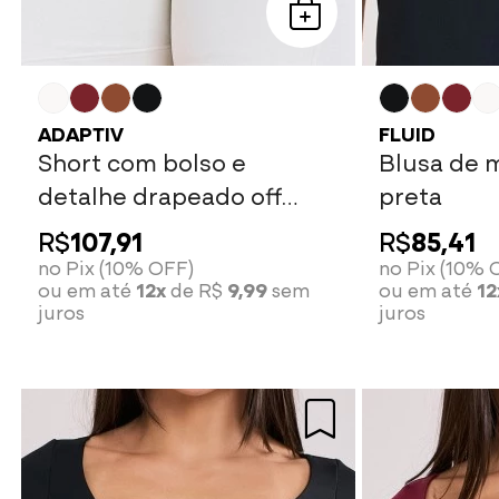
ADAPTIV
FLUID
Short com bolso e
Blusa de 
detalhe drapeado off
preta
white
R$
107,91
R$
85,41
no Pix (10% OFF)
no Pix (10% 
ou em até
12x
de R$
9,99
sem
ou em até
12
juros
juros