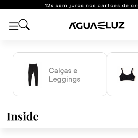
12x sem juros
nos cartões de cr
Calças e
Leggings
Inside