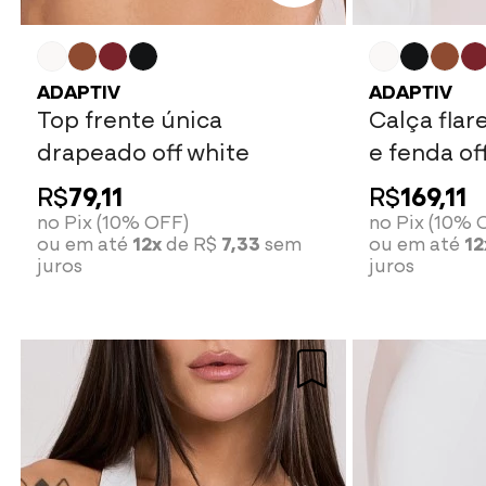
ADAPTIV
ADAPTIV
Top frente única
Calça flar
drapeado off white
e fenda of
R$
79,11
R$
169,11
no Pix (10% OFF)
no Pix (10% 
ou em até
12x
de R$
7,33
sem
ou em até
12
juros
juros