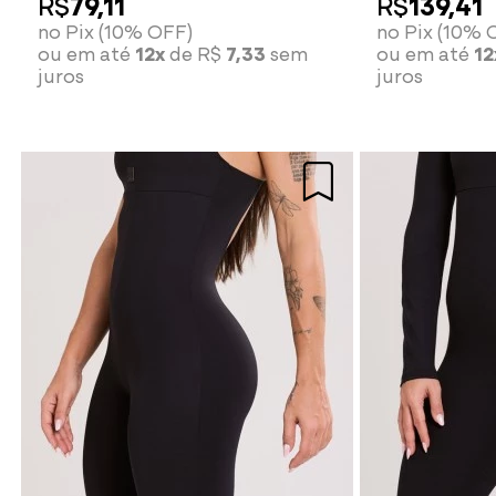
R$
79,11
R$
139,41
no Pix (10% OFF)
no Pix (10% 
ou em até
12x
de R$
7,33
sem
ou em até
12
juros
juros