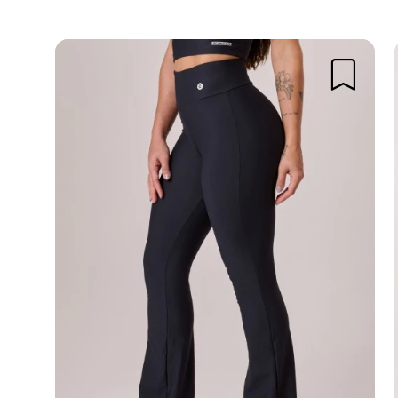
Patrícia S.
05/01/2026 às 15:11
Atividade:
Academia
Ótimo tecido, exatamente do taman
para cada qual.
Melissa C.
05/01/2026 às 15:11