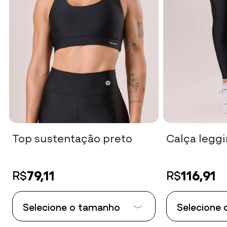
mesmo nos agachamentos. Visto 38 
o tam P e ficou bom, do jeito q gosto
da compressão dela. Recomendo de
Tereza V.
05/01/2026 às 15:11
Top sustentação preto
Calça leggi
Atividade:
Academia
Produto muito bom.igual aos do site
79,11
116,91
R$
R$
Selecione o tamanho
Selecione