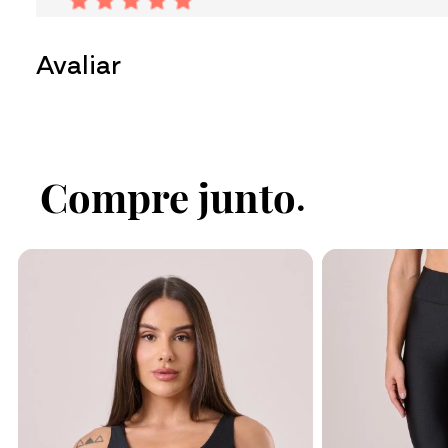
Drielly B.
22/04/2026 às 10:40
Avaliar
Atividade:
Academia e Spinning
Faça login no site para enviar su
Eu amo, tenho várias cores da linha
Muito confortável
Fazer login
Compre junto
Marina S.
05/01/2026 às 15:11
Atividade:
Academia
Legging com material excelente e m
ao toque. Confortável e nao é trans