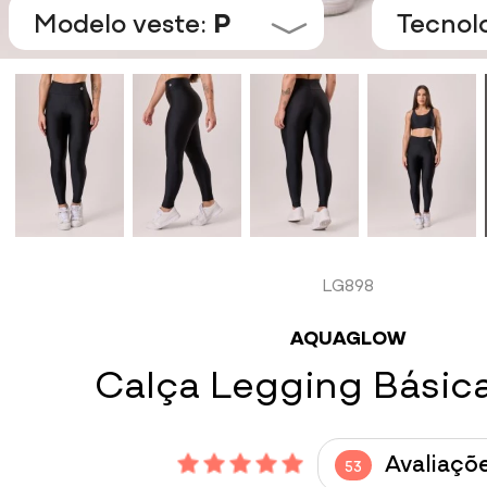
Modelo veste:
P
Tecnol
LG898
AQUAGLOW
Calça Legging Básica
Avaliaçõ
53