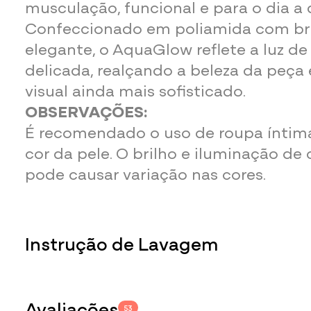
musculação, funcional e para o dia a d
Confeccionado em poliamida com bril
elegante, o AquaGlow reflete a luz d
delicada, realçando a beleza da peça
visual ainda mais sofisticado.
OBSERVAÇÕES:
É recomendado o uso de roupa íntim
cor da pele. O brilho e iluminação de
pode causar variação nas cores.
Informações adicionais:
Instrução de Lavagem
87% Poliamida
13% Elastano
Para não danificar a peça durante a lav
importante se atentar às seguintes ins
Avaliações
53