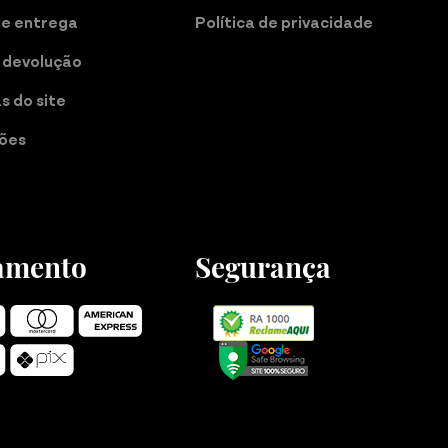
de entrega
Política de privacidade
 devolução
as do site
ções
amento
Segurança