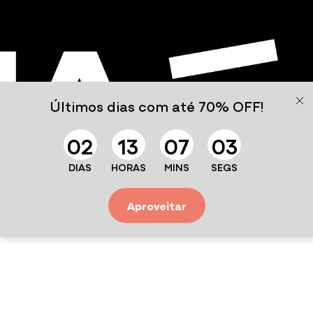
Últimos dias com até 70% OFF!
0
2
1
3
0
7
0
3
DIAS
HORAS
MINS
SEGS
01-79
Aproveitar
Bom Jardim - RJ