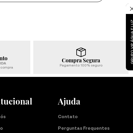
GRUPO VIP ÁGUA 
nto
Compra Segura
NDA
Pagamento 100% seguro
a compra
itucional
Ajuda
nós
Contato
do
Perguntas Frequentes