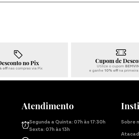
Conjuntos
Cupom de Desco
Desconto no Pix
Utilize o cupom
BEMVI
 off
nas compras via Pix
e ganhe
10% off
na primeir
Atendimento
Inst
Segunda a Quinta: 07h às 17:30h
Sobre 
Sexta: 07h às 13h
Ataca