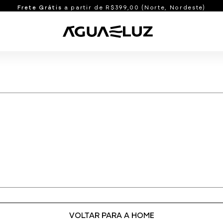
Frete Grátis
a partir de R$399,00 (Norte, Nordeste)
Shorts e Bermudas
manhos
Bermudas
idos
Shorts
o
Shorts com Bolso
Ver tudo
Blusas e Casacos
M
G
GG
XG
U
Blusas
Casacos
Ver tudo
VOLTAR PARA A HOME