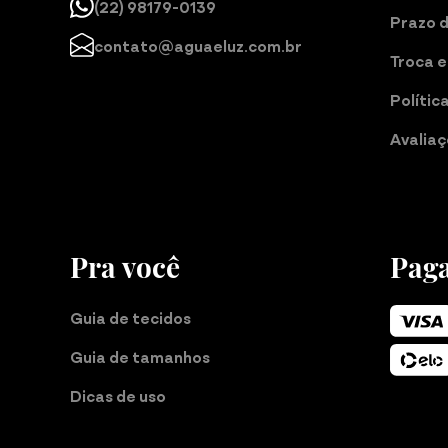
(22) 98179-0139
Prazo 
contato@aguaeluz.com.br
Troca e
Polític
Avalia
Pra você
Pag
Guia de tecidos
Guia de tamanhos
Dicas de uso