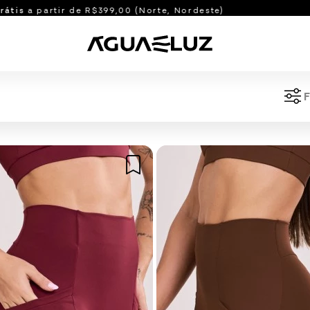
12x sem juros
nos cartões de crédito
Shorts e Bermudas
F
manhos
Bermudas
idos
Shorts
o
Shorts com Bolso
Ver tudo
Blusas e Casacos
M
G
GG
XG
U
Blusas
Casacos
Ver tudo