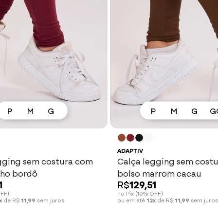
P
M
G
P
M
G
G
Espiar
Ver mais
Espiar
Ver mais
ADAPTIV
gging sem costura com
Calça legging sem cost
nho bordô
bolso marrom cacau
1
R$
129,51
OFF)
no Pix (10% OFF)
x
de R$
11,99
sem juros
ou em até
12x
de R$
11,99
sem juros