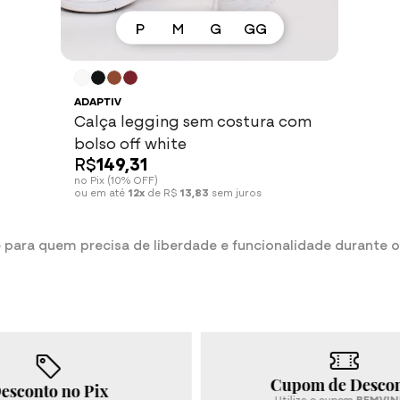
P
M
G
GG
Espiar
Ver mais
ADAPTIV
Calça legging sem costura com
bolso off white
R$
149,31
no Pix (10% OFF)
ou em até
12x
de R$
13,83
sem juros
para quem precisa de liberdade e funcionalidade durante o 
Cupom de Desconto
Compra 
Utilize o cupom
BEMVINDA