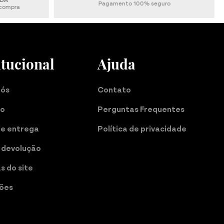
0% seguro
ou acima de R$399,00 (Demais Estados)
itucional
Ajuda
nós
Contato
do
Perguntas Frequentes
de entrega
Política de privacidade
 devolução
as do site
ções