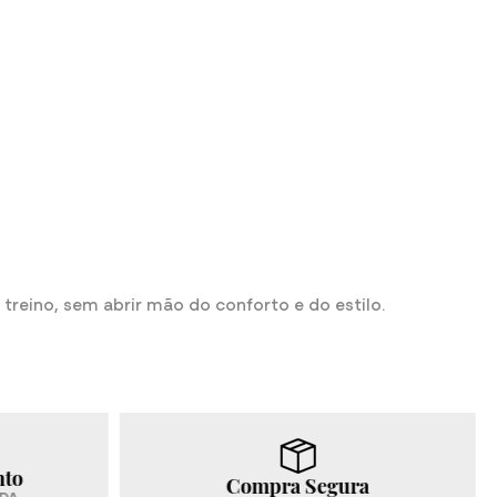
treino, sem abrir mão do conforto e do estilo.
Frete Grátis
Segura
A partir de R$299,00 (Sudeste, Centro-Oeste, S