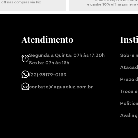
Pagamento 10
e ganhe
10% off
na primeira compra
Atendimento
Inst
Segunda a Quinta: 07h às 17:30h
Sobre 
Sexta: 07h às 13h
Ataca
(22) 98179-0139
Prazo 
contato@aguaeluz.com.br
Troca e
Polític
Avalia