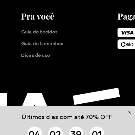
Pra você
Pag
Guia de tecidos
Guia de tamanhos
Dicas de uso
Últimos dias com até 70% OFF!
0
4
0
2
3
9
0
0