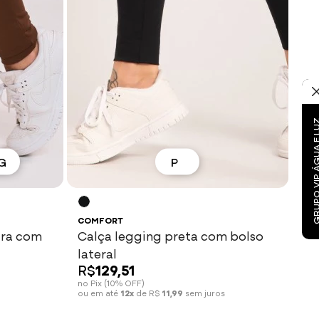
GRUPO VIP ÁGUA 
G
P
Espiar
Ver mais
COMFORT
ura com
Calça legging preta com bolso
lateral
R$
129,51
no Pix (10% OFF)
ou em até
12x
de R$
11,99
sem juros