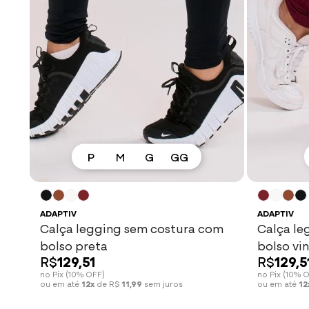
P
M
G
GG
Espiar
Ver mais
ADAPTIV
ADAPTIV
Calça legging sem costura com
Calça le
bolso preta
bolso vi
R$
129,51
R$
129,5
no Pix (10% OFF)
no Pix (10% 
ou em até
12x
de R$
11,99
sem juros
ou em até
12