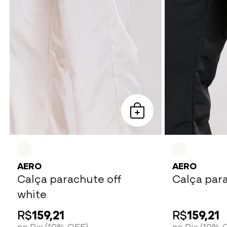
AERO
AERO
Calça parachute off
Calça par
white
R$
159,21
R$
159,21
no Pix (10% OFF)
no Pix (10% 