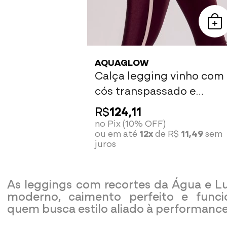
AQUAGLOW
Calça legging vinho com
cós transpassado e
detalhe rose
R$
124,11
no Pix (10% OFF)
ou em até
12x
de R$
11,49
sem
juros
As leggings com recortes da Água e L
moderno, caimento perfeito e funci
quem busca estilo aliado à performance 