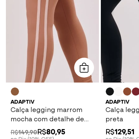
ADAPTIV
ADAPTIV
Calça legging marrom
Calça leg
mocha com detalhe de
preta
elástico
R$
80,95
R$
129,51
R$
149,90
no Pix (10% OFF)
no Pix (10% 