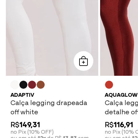
ADAPTIV
AQUAGLOW
Calça legging drapeada
Calça leg
off white
detalhe of
R$
149,31
R$
116,91
no Pix (10% OFF)
no Pix (10% 
ou em até
12x
de R$
13,83
sem
ou em até
12