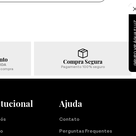
GRUPO VIP ÁGUA 
nto
Compra Segura
NDA
Pagamento 100% seguro
a compra
itucional
Ajuda
nós
Contato
do
Perguntas Frequentes