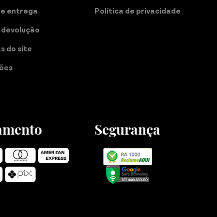
de entrega
Política de privacidade
 devolução
as do site
ções
amento
Segurança