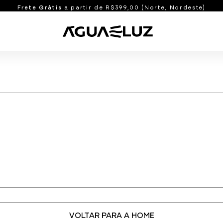
Frete Grátis
a partir de R$399,00 (Norte, Nordeste)
Shorts e Bermudas
manhos
Bermudas
idos
Shorts
o
Shorts com Bolso
Ver tudo
Blusas e Casacos
M
G
GG
XG
U
Blusas
Casacos
Ver tudo
VOLTAR PARA A HOME