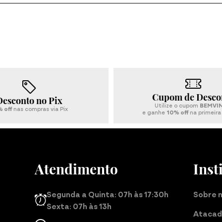
Conjuntos
Cupom de Desco
Desconto no Pix
Utilize o cupom
BEMVI
 off
nas compras via Pix
e ganhe
10% off
na primeir
Atendimento
Inst
Segunda a Quinta: 07h às 17:30h
Sobre 
Sexta: 07h às 13h
Ataca