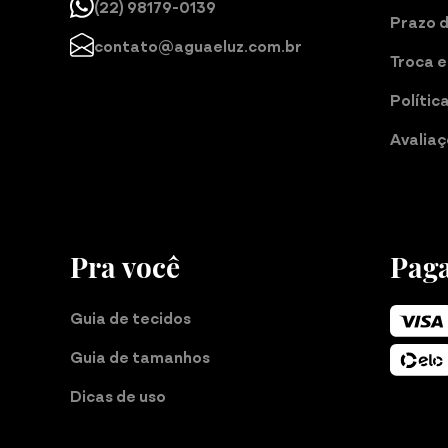
(22) 98179-0139
Prazo 
contato@aguaeluz.com.br
Troca e
Polític
Avalia
Pra você
Pag
Guia de tecidos
Guia de tamanhos
Dicas de uso