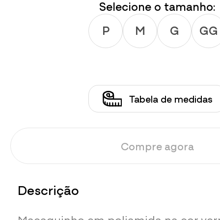
Selecione o tamanho:
P
M
G
GG
Tabela de medidas
Compre agora
Descrição
Macaquinho em poliamida na cor ve