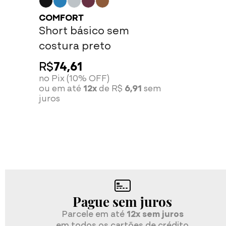
no tamanho G, visto 40/42. Ficou lin
meu corpo, já quero outros!
COMFORT
Short básico sem
costura preto
R$
74,61
no Pix (10% OFF)
Andreza L.
ou em até
12x
de R$
6,91
sem
26/05/2026 às 11:43
juros
Atividade:
Uso na academia
Lindooooo demais, incrível! Qualida
Pague sem juros
Ana L.
Parcele em até
12x sem juros
05/01/2026 às 15:11
em todos os cartões de crédito