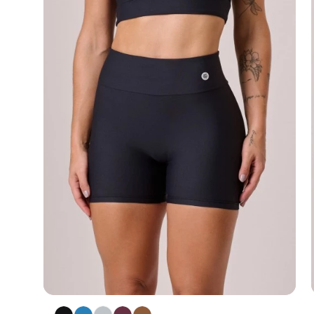
no tamanho G, visto 40/42. Ficou lin
meu corpo, já quero outros!
Lívia M.
05/01/2026 às 15:11
Atividade:
Academia
Fiquei com medo de comprar mas só
comentários positivos e me arrisquei
arrependimentos! Estou apaixonada, 
lindíssimo no corpo, tecido de quali
excelente e extremamente confortáv