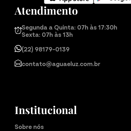
Ana L.
Atendimento
05/01/2026 às 15:11
Atividade:
Academia
Segunda a Quinta: 07h às 17:30h
Sexta: 07h às 13h
Confortável
(22) 98179-0139
contato@aguaeluz.com.br
Vanessa V.
05/01/2026 às 15:11
Atividade:
Academia
Institucional
Material bom, compressão boa.
Sobre nós