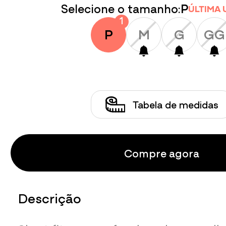
Selecione o tamanho:
P
ÚLTIMA 
P
M
G
GG
Tabela de medidas
Compre agora
Descrição