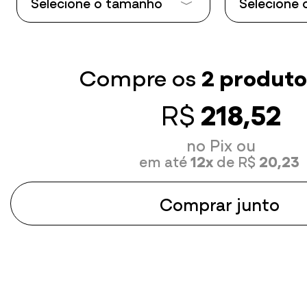
Selecione o tamanho
Selecione
Tamanho P
Tamanho P
Tamanho M
Tamanho 
Compre os
2 produto
Tamanho G
Tamanho 
R$
218,52
Tamanho GG
Tamanho 
no Pix ou
em até
12x
de R$
20,23
Comprar junto