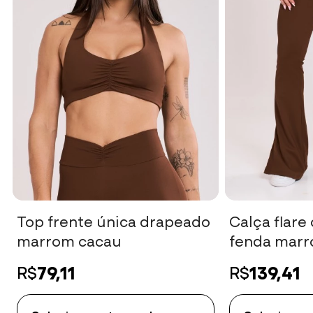
Top frente única drapeado
Calça flare
marrom cacau
fenda marr
79,11
139,41
R$
R$