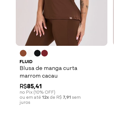
FLUID
Blusa de manga curta
marrom cacau
R$
85,41
no Pix (10% OFF)
ou em até
12x
de R$
7,91
sem
juros