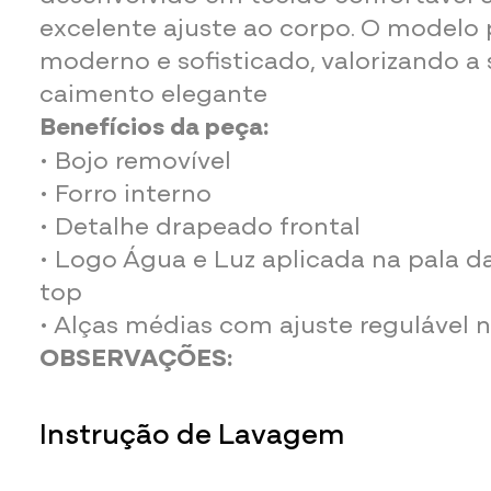
excelente ajuste ao corpo. O modelo 
moderno e sofisticado, valorizando a
caimento elegante
Benefícios da peça:
• Bojo removível
• Forro interno
• Detalhe drapeado frontal
• Logo Água e Luz aplicada na pala d
top
• Alças médias com ajuste regulável 
OBSERVAÇÕES:
O brilho e iluminação de cada monit
causar variação nas cores.
Instrução de Lavagem