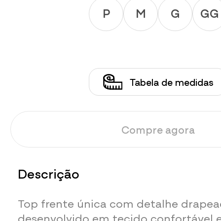
P
M
G
GG
Tabela de medidas
Compre agora
Descrição
Top frente única com detalhe drapea
desenvolvido em tecido confortável 