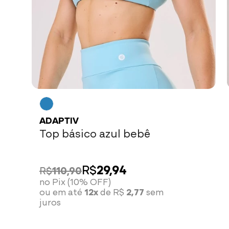
ADAPTIV
Top básico azul bebê
R$
29,94
R$
110,90
no Pix (10% OFF)
ou em até
12x
de R$
2,77
sem
juros