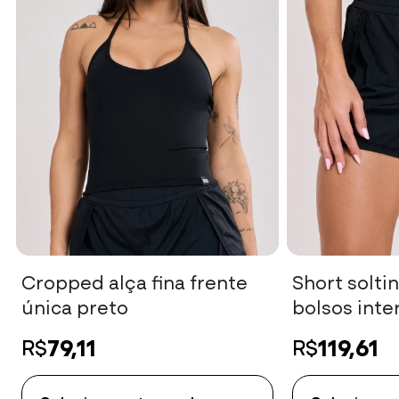
Cropped alça fina frente
Short solt
única preto
bolsos inte
79,11
119,61
R$
R$