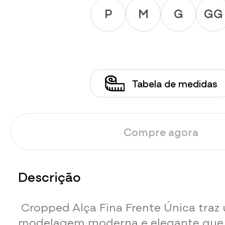
P
M
G
GG
Tabela de medidas
Compre agora
Descrição
Cropped Alça Fina Frente Única traz
modelagem moderna e elegante que v