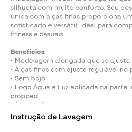
silhueta com muito conforto. Seu des
única com alças finas proporciona um
sofisticado e versátil, ideal para co
fitness e casuais.
Benefícios:
• Modelagem alongada que se ajusta 
• Alças finas com ajuste regulável no
• Sem bojo
• Logo Água e Luz aplicada na parte i
cropped
Observações:
O brilho e iluminação de cada monit
Instrução de Lavagem
variação nas cores.