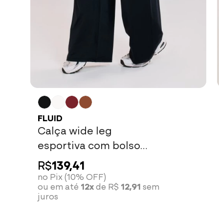
FLUID
Calça wide leg
esportiva com bolso
preta
R$
139,41
no Pix (10% OFF)
ou em até
12x
de R$
12,91
sem
juros