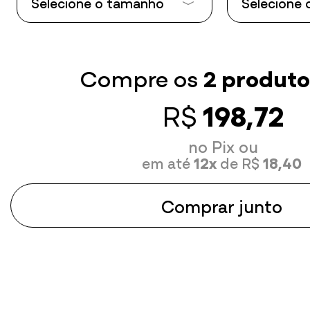
Selecione o tamanho
Selecione
Tamanho P
Tamanho P
Tamanho M
Tamanho 
Compre os
2 produto
Tamanho G
Tamanho 
R$
198,72
Tamanho GG
Tamanho 
no Pix ou
em até
12x
de R$
18,40
Comprar junto