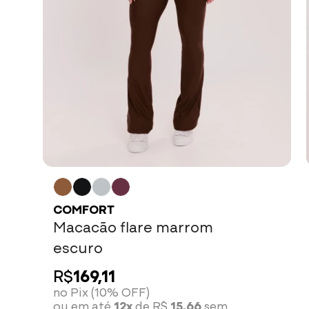
COMFORT
Macacão flare marrom
escuro
R$
169,11
no Pix (10% OFF)
ou em até
12x
de R$
15,66
sem