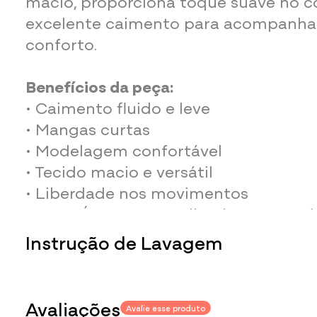
macio, proporciona toque suave no c
excelente caimento para acompanhar
conforto.
Benefícios da peça:
• Caimento fluido e leve
• Mangas curtas
• Modelagem confortável
• Tecido macio e versátil
• Liberdade nos movimentos
• Logo Água e Luz aplicada na parte i
blusa
Instrução de Lavagem
Observações:
O brilho e iluminação de cada monit
Para não danificar a peça durante a lav
variação nas cores.
importante se atentar às seguintes ins
Avaliações
Avalie esse produto