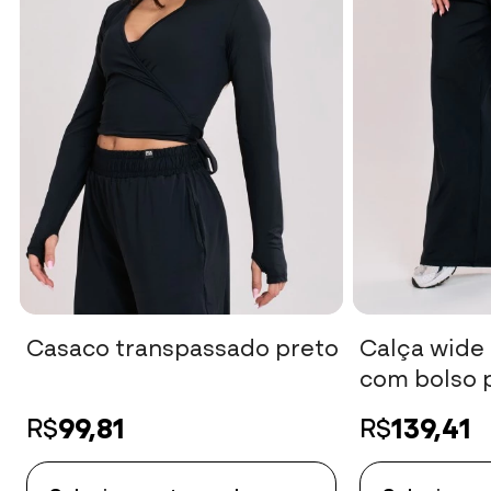
Clarissa M.
10/07/2026 às 14:36
Atividade:
É uma calça incrível para
mas confesso que tenho
fora da academia tamb
Essa calça é perfeita!!!!! O tecido é 
confortável e leve, um toque muito 
Casaco transpassado preto
Calça wide 
vestir. Comprem sem medo!
com bolso 
99,81
139,41
R$
R$