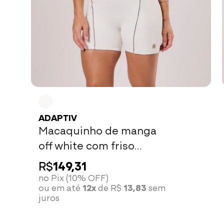
ADAPTIV
Macaquinho de manga
off white com friso
castanho
R$
149,31
no Pix (10% OFF)
ou em até
12x
de R$
13,83
sem
juros