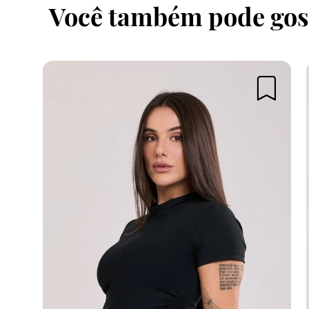
Você também pode gos
Liliane de K.
17/06/2026 às 08:17
Atividade:
Uso casual , uso 48 , fic
justa , 1.75 de altura a ca
curta , mas o produto é 
elaborado , embalagem 
etiquetas m