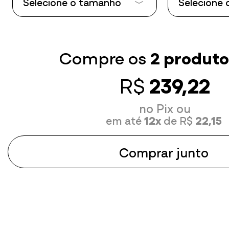
Selecione o tamanho
Selecione
Tamanho P
Tamanho P
Tamanho M
Tamanho 
Compre os
2 produto
Tamanho G
Tamanho 
R$
239,22
Tamanho GG
Tamanho 
no Pix ou
Júlia A.
em até
12x
de R$
22,15
28/06/2026 às 11:30
Atividade:
academia, em casa, em 
Comprar junto
muito confortável, linda e da pra usa
ocasiões!!