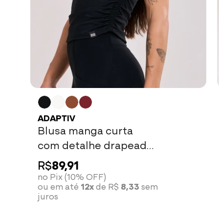
ADAPTIV
Blusa manga curta
com detalhe drapeado
preto
R$
89,91
no Pix (10% OFF)
ou em até
12x
de R$
8,33
sem
juros