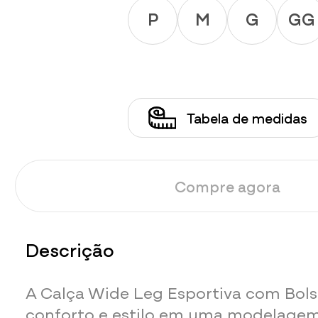
P
M
G
GG
Tabela de medidas
Compre agora
Descrição
A Calça Wide Leg Esportiva com Bol
conforto e estilo em uma modelage