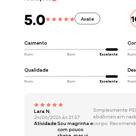
Lavar separadamente à mão e com abundânc
Versatilidade pra usar
do seu jeito.
Utilizar somente sabão neutro;
5.0
Não usar amaciante ou alvejante;
Avalie
Não deixar de molho;
Secar à sombra;
Não usar ferro de passar.
Caimento
Con
Todo modelo vem com instruções de lavagem na
Esteja sempre atenta às orientações.
Ruim
Bom
Excelente
Rui
Qualidade
Des
Ruim
Bom
Excelente
Rui
Simplesmente PER
Lara N.
abdômen em nad
24/06/2026 às 21:57
Atividade:
Sou magrinha e
corpo. Recomendo
com pouco
shape, mas vi