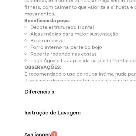
fitness, com caimento que valoriza a silhueta e
movimentos.
Benefícios da peça:
Decote estruturado frontal
Alças médias para maior sustentação
Bojo removível
Forro interno na parte do bojo
Recorte redondo nas costas
Logo Água e Luz aplicada na parte frontal do
OBSERVAÇÕES:
É recomendado o uso de roupa íntima nude para 
iluminação de cada monitor pode causar variaç
Diferenciais
Informações adicionais:
Fios de Pol
Proteção UV50+
85% Poliamida
Instrução de Lavagem
Toque macio, 
Protege sua pele
15% Elastano
durabilidade 
contra os raios solares.
respirabilidad
Para não danificar a peça durante a lavagem, é
instruções:
Bojo Removível
Avaliações
1