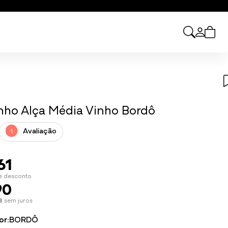
ho Alça Média Vinho Bordô
Avaliação
1
61
e desconto
90
8
sem juros
or:
BORDÔ