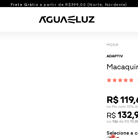
Frete Grátis
a partir de R$399,00 (Norte, Nordeste)
Shorts e Bermudas
MQ561
manhos
Bermudas
ADAPTIV
idos
Shorts
Macaquin
o
Shorts com Bolso
Ver tudo
R$ 119,
Blusas e Casacos
M
G
GG
XG
U
no Pix com 10% d
Blusas
132,
R$
Casacos
ou
12x
de R$
11,0
Ver tudo
Selecione a c