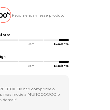
ia de água;
100
%
Recomendam esse produto!
forto
 etiqueta interna de composição.
m
Bom
Excelente
ign
m
Bom
Excelente
FEITO!!! Ele não comprime o
a, mas modela MUITOOOOOO o
 demais!