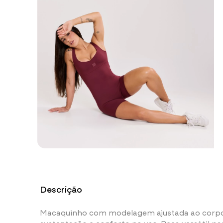
Descrição
Macaquinho com modelagem ajustada ao corpo 
sustentação e conforto no uso. Peça versátil p