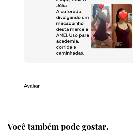
Júlia
Alcoforado
divulgando um
macaquinho
desta marca e
AMEI. Uso para
academia,
corrida e
caminhadas.
Avaliar
Faça login no site para enviar sua avaliação
Você também pode gostar