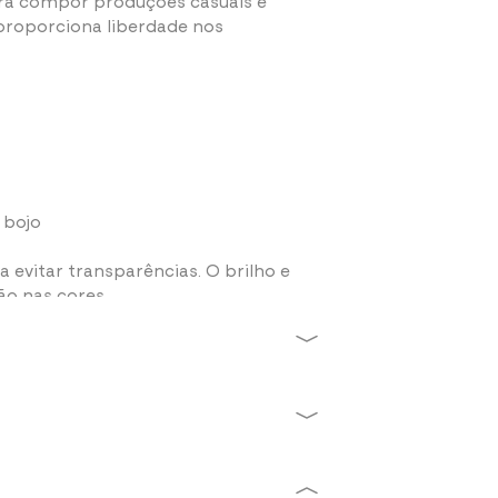
 proporciona liberdade nos
 bojo
evitar transparências. O brilho e
ão nas cores.
iamida
Média Compressão
alta
Equilíbrio ideal entre
e
conforto e
e.
sustentação.
 importante se atentar às seguintes