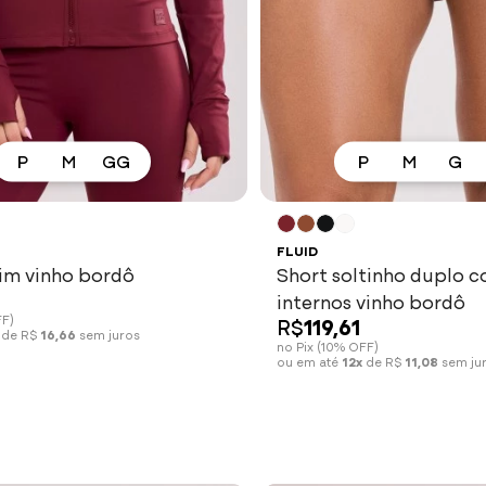
P
M
GG
P
M
G
Ver mais
Ver mais
FLUID
im vinho bordô
Short soltinho duplo 
internos vinho bordô
FF)
R$
119,61
de R$
16,66
sem juros
no Pix (10% OFF)
ou em até
12x
de R$
11,08
sem ju