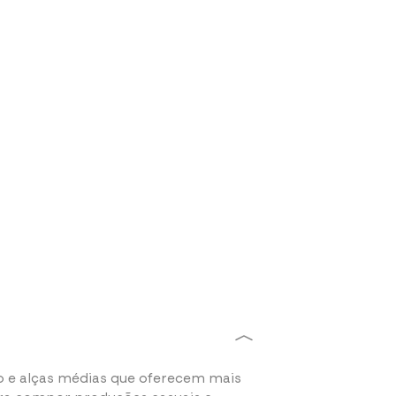
e alças médias que oferecem mais
ara compor produções casuais e