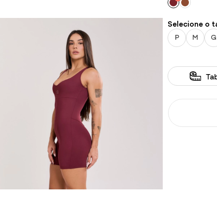
Conjuntos
Selecione o 
P
M
G
Ta