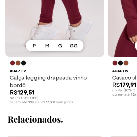
P
M
G
GG
Ver mais
ADAPTIV
ADAPTIV
Calça legging drapeada vinho
Casaco sl
R$
179,91
bordô
no Pix (10% O
R$
129,51
ou em até
12x
no Pix (10% OFF)
ou em até
12x
de R$
11,99
sem juros
Relacionados