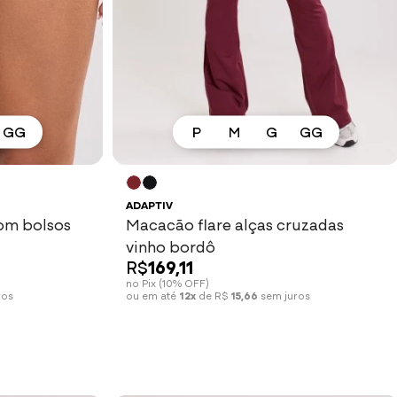
GG
P
M
G
GG
Ver mais
ADAPTIV
com bolsos
Macacão flare alças cruzadas
vinho bordô
R$
169,11
no Pix (10% OFF)
ros
ou em até
12x
de R$
15,66
sem juros