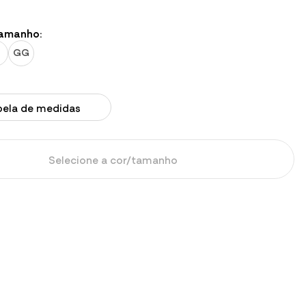
tamanho:
GG
bela de medidas
Selecione a cor/tamanho