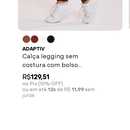
ADAPTIV
Calça legging sem
costura com bolso
marrom cacau
R$
129,51
no Pix (10% OFF)
ou em até
12x
de R$
11,99
sem
juros