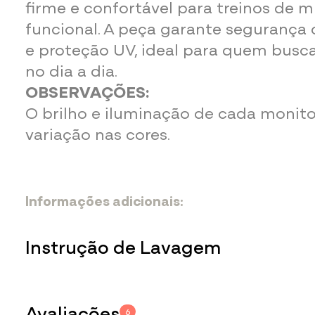
firme e confortável para treinos de 
funcional. A peça garante segurança 
e proteção UV, ideal para quem busc
no dia a dia.
OBSERVAÇÕES:
O brilho e iluminação de cada monit
variação nas cores.
Informações adicionais:
87% Poliamida
13% Elastano
Instrução de Lavagem
Para não danificar a peça durante a lav
importante se atentar às seguintes ins
Avaliações
6