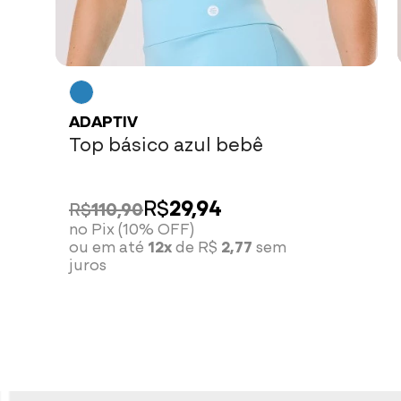
ADAPTIV
Top básico azul bebê
R$
29,94
R$
110,90
no Pix (10% OFF)
ou em até
12x
de R$
2,77
sem
juros