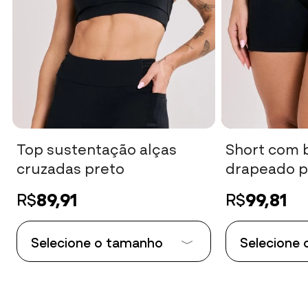
Top sustentação alças
Short com b
cruzadas preto
drapeado p
89,91
99,81
R$
R$
Selecione o tamanho
Selecione
Tamanho P
Tamanho P
Tamanho M
Tamanho 