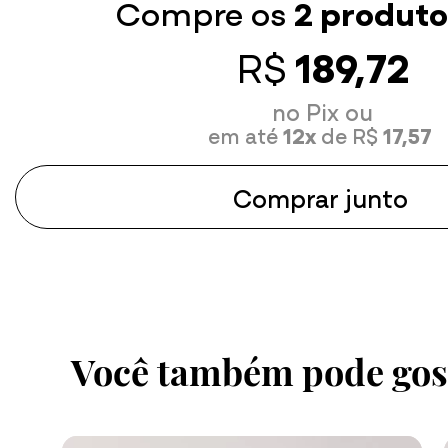
Compre os
2 produto
Tamanho G
Tamanho 
R$
189,72
Tamanho GG
Tamanho 
no Pix ou
em até
12x
de R$
17,57
Comprar junto
Você também pode gos