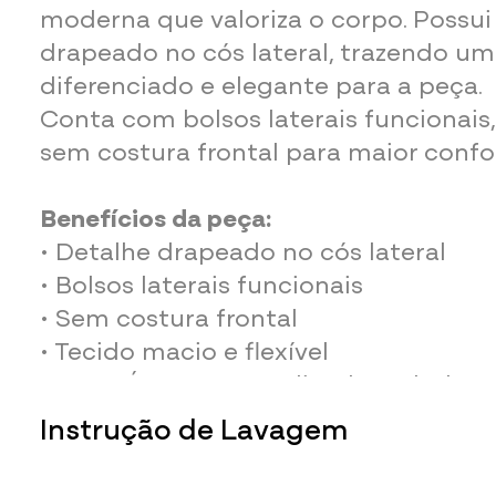
moderna que valoriza o corpo. Possui
drapeado no cós lateral, trazendo u
diferenciado e elegante para a peça.
Conta com bolsos laterais funcionai
sem costura frontal para maior confo
Benefícios da peça:
• Detalhe drapeado no cós lateral
• Bolsos laterais funcionais
• Sem costura frontal
• Tecido macio e flexível
• Logo Água e Luz aplicada no bolso
Observações:
Instrução de Lavagem
O brilho e iluminação de cada monit
variação nas cores.
Para não danificar a peça durante a lav