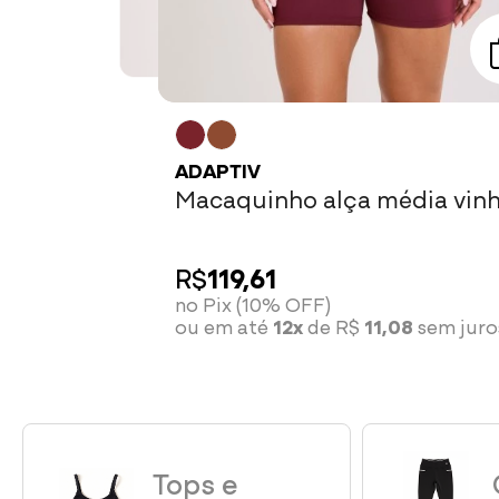
ADAPTIV
Macaquinho alça média vin
R$
85,41
bordô
no Pix (10% OFF)
ou em até
12x
de R$
7,91
sem juros
R$
119,61
no Pix (10% OFF)
ou em até
12x
de R$
11,08
sem juro
Tops e