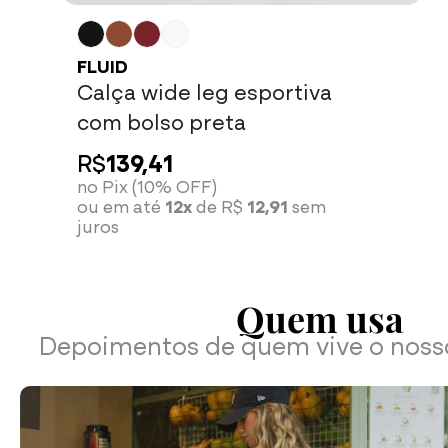
FLUID
Calça wide leg esportiva
com bolso preta
R$
139,41
no Pix (10% OFF)
ou em até
12x
de R$
12,91
sem
juros
Quem usa
Depoimentos de quem vive o nos