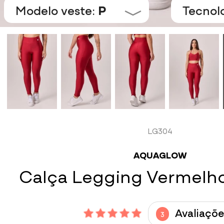
Modelo veste:
P
Tecnol
LG304
AQUAGLOW
Calça Legging Vermelh
Avaliaçõe
3