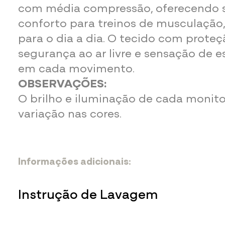
com média compressão, oferecendo 
conforto para treinos de musculação,
para o dia a dia. O tecido com prote
segurança ao ar livre e sensação de e
em cada movimento.
OBSERVAÇÕES:
O brilho e iluminação de cada monit
variação nas cores.
Informações adicionais:
85% Poliamida
15% Elastano
Instrução de Lavagem
Para não danificar a peça durante a lav