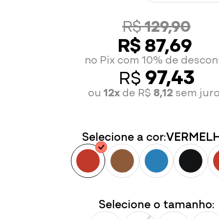
R$
129,90
R$ 87,69
no Pix com 10% de descon
97,43
R$
ou
12x
de R$
8,12
sem jur
Selecione a cor:
VERMEL
Selecione o tamanho: