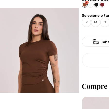
Conjuntos
Selecione o t
P
M
G
Tab
Compre 