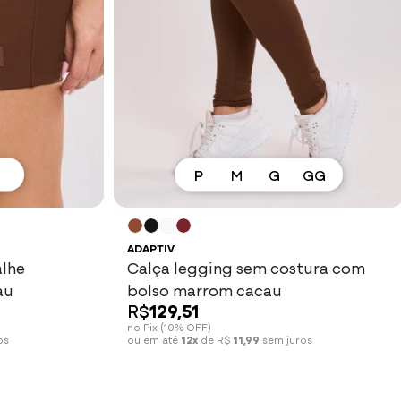
P
M
G
GG
Ver mais
ADAPTIV
alhe
Calça legging sem costura com
au
bolso marrom cacau
R$
129,51
no Pix (10% OFF)
os
ou em até
12x
de R$
11,99
sem juros