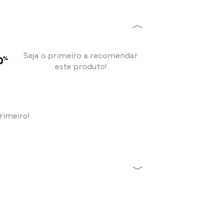
e.
 importante se atentar às seguintes
ia de água;
Seja o primeiro a recomendar
0
%
este produto!
 etiqueta interna de composição.
rimeiro!
Fazer login