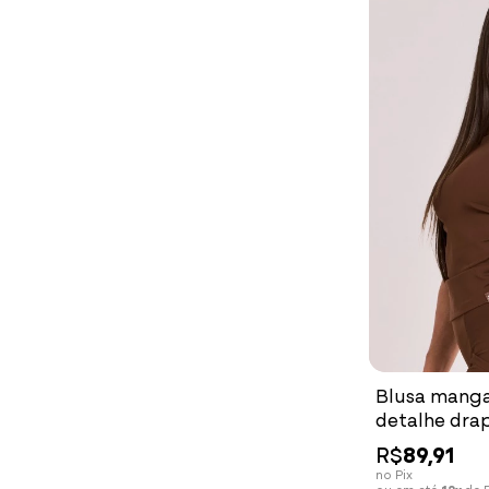
Blusa mang
detalhe dr
cacau
R$
89,91
no Pix