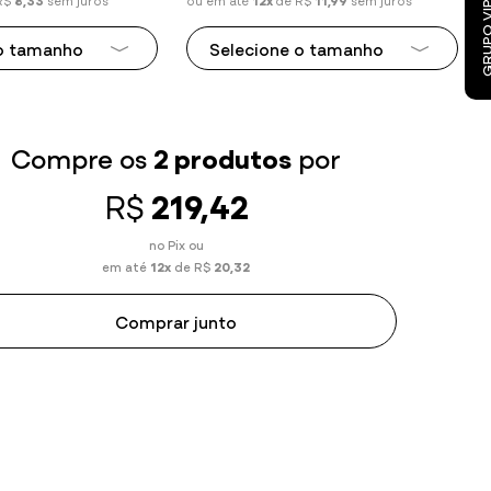
R$
8,33
sem juros
ou em até
12x
de R$
11,99
sem juros
 o tamanho
Selecione o tamanho
Tamanho P
Tamanho M
Compre os
2 produtos
por
Tamanho G
R$
219,42
Tamanho GG
no Pix ou
em até
12x
de R$
20,32
Comprar junto