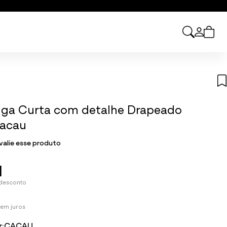
ga Curta com detalhe Drapeado
acau
valie esse produto
1
 desconto
em juros
r:
CACAU