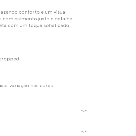
azendo conforto e um visual
s com caimento justo e detalhe
ueta com um toque sofisticado.
o cropped
sar variação nas cores.
iamida
alta
e