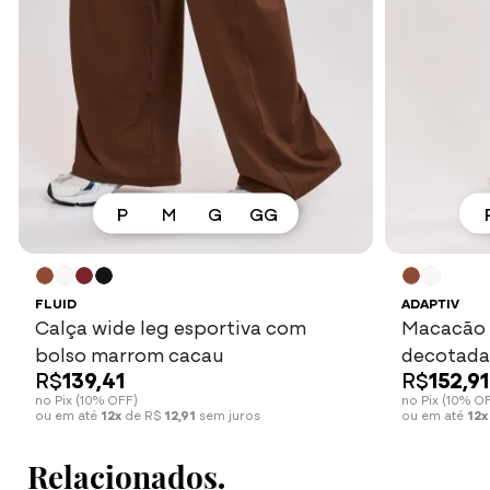
P
M
G
GG
Ver mais
FLUID
ADAPTIV
Calça wide leg esportiva com
Macacão 
bolso marrom cacau
decotada
R$
139,41
R$
152,91
no Pix (10% OFF)
no Pix (10% O
ou em até
12x
de R$
12,91
sem juros
ou em até
12x
Relacionados