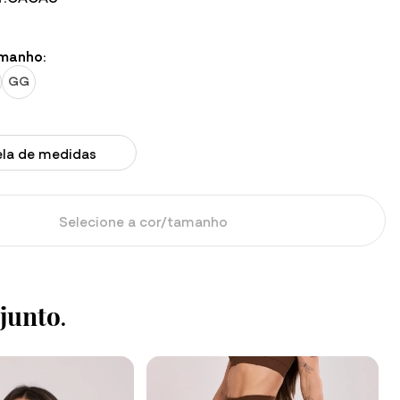
amanho:
GG
ela de medidas
Selecione a cor/tamanho
junto