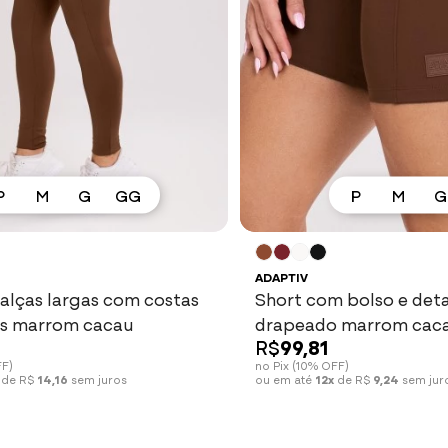
P
M
G
GG
P
M
G
Ver mais
Ver mais
ADAPTIV
alças largas com costas
Short com bolso e det
s marrom cacau
drapeado marrom cac
R$
99,81
FF)
no Pix (10% OFF)
de R$
14,16
sem juros
ou em até
12x
de R$
9,24
sem jur