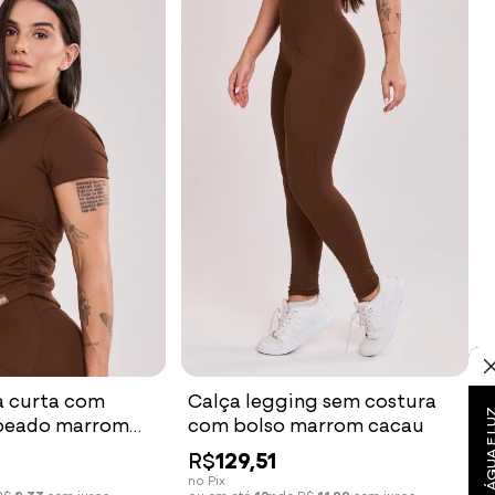
a curta com
Calça legging sem costura
GRUPO VIP ÁGUA 
apeado marrom
com bolso marrom cacau
R$
129,51
no Pix