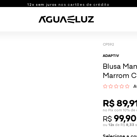
10%
de desconto
via PIX
Shorts e Bermudas
CP592
manhos
Bermudas
ADAPTIV
idos
Shorts
Blusa Man
o
Shorts com Bolso
Marrom C
Ver tudo
A
Blusas e Casacos
R$ 89,9
M
G
GG
XG
U
Blusas
no Pix com 10% de
99,90
R$
Casacos
ou
12x
de R$
8,33
s
Ver tudo
Selecione a co