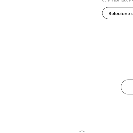
ou em até
12x
de 
Selecione
Tamanho P
Tamanho M
Tamanho G
Tamanho GG