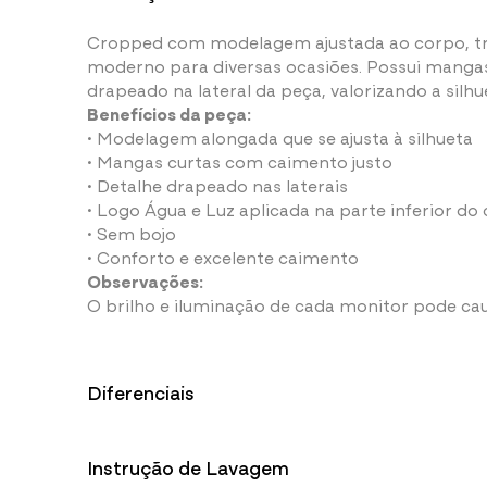
Cropped com modelagem ajustada ao corpo, tr
moderno para diversas ocasiões. Possui manga
drapeado na lateral da peça, valorizando a silh
Benefícios da peça:
• Modelagem alongada que se ajusta à silhueta
• Mangas curtas com caimento justo
• Detalhe drapeado nas laterais
• Logo Água e Luz aplicada na parte inferior d
• Sem bojo
• Conforto e excelente caimento
Observações:
O brilho e iluminação de cada monitor pode cau
Informações adicionais:
Diferenciais
85% Poliamida
15% Elastano
Fios de Pol
Proteção UV50+
Instrução de Lavagem
Toque macio, 
Protege sua pele
durabilidade 